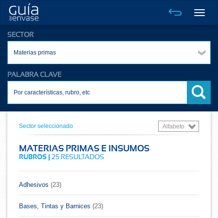
Toggle
naviga
SECTOR
Materias primas
PALABRA CLAVE
Sector seleccionado
Alfabeto
MATERIAS PRIMAS E INSUMOS
RUBROS |
25 RESULTADOS
Adhesivos
(23)
Bases, Tintas y Barnices
(23)