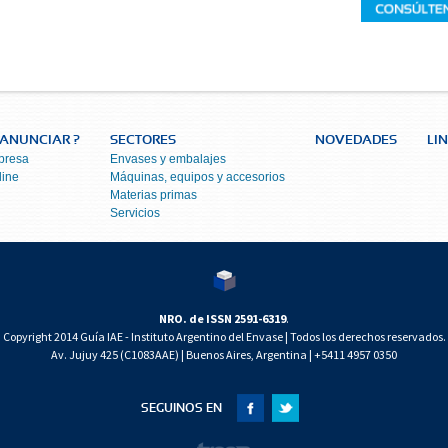
ANUNCIAR ?
SECTORES
NOVEDADES
LI
presa
Envases y embalajes
line
Máquinas, equipos y accesorios
Materias primas
Servicios
NRO. de ISSN 2591-6319
.
Copyright 2014 Guía IAE - Instituto Argentino del Envase | Todos los derechos reservados.
Av. Jujuy 425 (C1083AAE) | Buenos Aires, Argentina | +5411 4957 0350
SEGUINOS EN