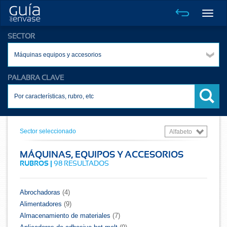
Toggle
naviga
SECTOR
Máquinas equipos y accesorios
PALABRA CLAVE
Sector seleccionado
Alfabeto
MÁQUINAS, EQUIPOS Y ACCESORIOS
RUBROS |
98 RESULTADOS
Abrochadoras
(4)
Alimentadores
(9)
Almacenamiento de materiales
(7)