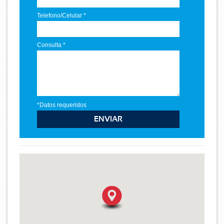
Telefono/Celular *
Consulta *
*Datos requeridos
ENVIAR