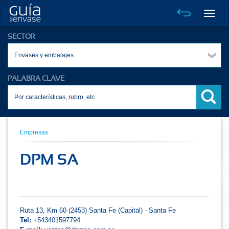
Toggle
naviga
SECTOR
Envases y embalajes
PALABRA CLAVE
Empresas
DPM SA
Ruta 13, Km 60 (2453) Santa Fe (Capital) - Santa Fe
Tel:
+543401597794