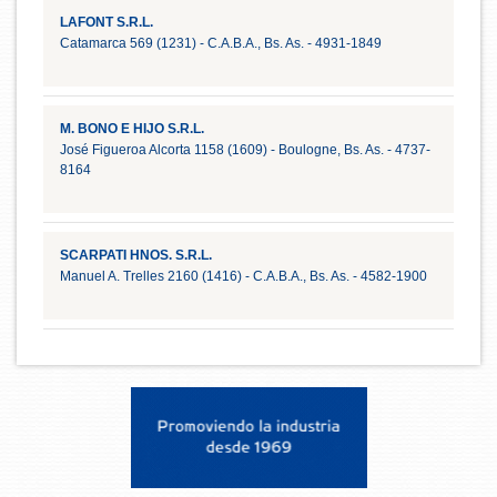
LAFONT S.R.L.
Catamarca 569 (1231) - C.A.B.A., Bs. As. - 4931-1849
M. BONO E HIJO S.R.L.
José Figueroa Alcorta 1158 (1609) - Boulogne, Bs. As. - 4737-
8164
SCARPATI HNOS. S.R.L.
Manuel A. Trelles 2160 (1416) - C.A.B.A., Bs. As. - 4582-1900