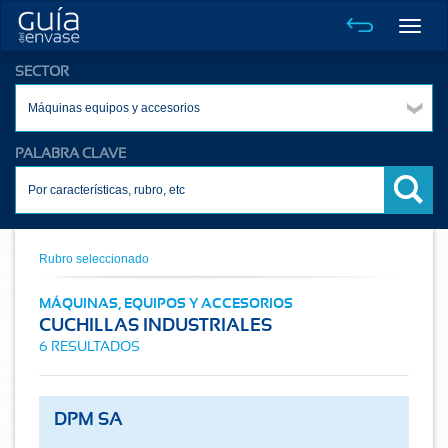
Toggle
naviga
SECTOR
Máquinas equipos y accesorios
PALABRA CLAVE
Rubro seleccionado
MÁQUINAS, EQUIPOS Y ACCESORIOS
CUCHILLAS INDUSTRIALES
6 RESULTADOS
DPM SA