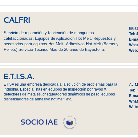
CALFRI
Iguaz
Servicio de reparación y fabricación de mangueras
Tel:
calefaccionadas.
Equipos de Aplicación Hot Melt.
Repuestos y
E-mai
accesorios para equipos Hot Melt.
Adhesivos Hot Melt (Barras y
What
Pellets)
Servicio Técnico.
Más de 20 años de trayectoria.
Web
E.T.I.S.A.
ETISA es una empresa dedicada a la solución de problemas para la
Av. M
industria. Especialistas en equipos de inspección por rayos X,
Tel:
detectores de metales, chequeadores dinámicos de peso, equipos
E-mai
dispensadores de adhesivo hot melt, etc.
What
Web