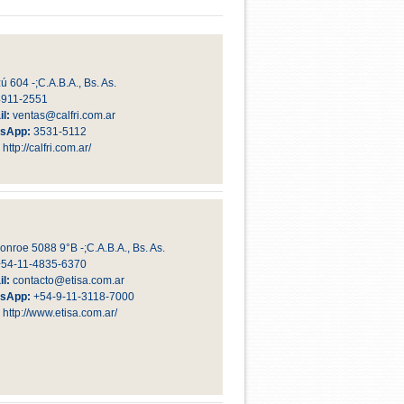
ú 604 -;C.A.B.A., Bs. As.
4911-2551
l:
ventas@calfri.com.ar
sApp:
3531-5112
:
http://calfri.com.ar/
onroe 5088 9°B -;C.A.B.A., Bs. As.
+54-11-4835-6370
l:
contacto@etisa.com.ar
sApp:
+54-9-11-3118-7000
:
http://www.etisa.com.ar/