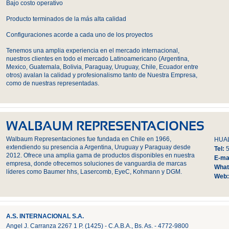
Bajo costo operativo
Producto terminados de la más alta calidad
Configuraciones acorde a cada uno de los proyectos
Tenemos una amplia experiencia en el mercado internacional,
nuestros clientes en todo el mercado Latinoamericano (Argentina,
Mexico, Guatemala, Bolivia, Paraguay, Uruguay, Chile, Ecuador entre
otros) avalan la calidad y profesionalismo tanto de Nuestra Empresa,
como de nuestras representadas.
WALBAUM REPRESENTACIONES
Walbaum Representaciones fue fundada en Chile en 1966,
HUALF
extendiendo su presencia a Argentina, Uruguay y Paraguay desde
Tel:
2012. Ofrece una amplia gama de productos disponibles en nuestra
E-mai
empresa, donde ofrecemos soluciones de vanguardia de marcas
What
líderes como Baumer hhs, Lasercomb, EyeC, Kohmann y DGM.
Web
A.S. INTERNACIONAL S.A.
Angel J. Carranza 2267 1 P. (1425) - C.A.B.A., Bs. As. - 4772-9800