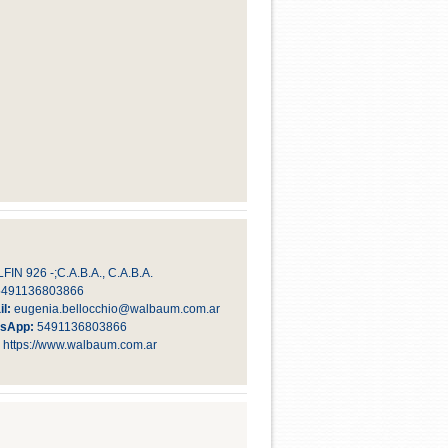
IN 926 -;C.A.B.A., C.A.B.A.
5491136803866
l:
eugenia.bellocchio@walbaum.com.ar
sApp:
5491136803866
:
https://www.walbaum.com.ar