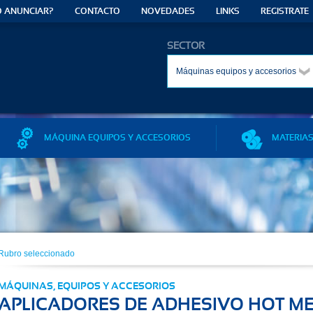
 ANUNCIAR?
CONTACTO
NOVEDADES
LINKS
REGISTRATE
SECTOR
Máquinas equipos y accesorios
MÁQUINA EQUIPOS Y ACCESORIOS
MATERIAS
Rubro seleccionado
MÁQUINAS, EQUIPOS Y ACCESORIOS
APLICADORES DE ADHESIVO HOT ME