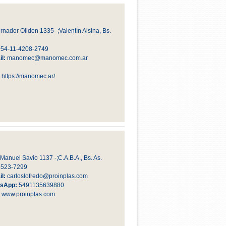
nador Oliden 1335 -;Valentín Alsina, Bs.
+54-11-4208-2749
l:
manomec@manomec.com.ar
:
https://manomec.ar/
 Manuel Savio 1137 -;C.A.B.A., Bs. As.
4523-7299
l:
carloslofredo@proinplas.com
sApp:
5491135639880
:
www.proinplas.com