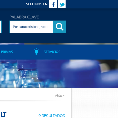
SEGUINOS EN
PALABRA CLAVE
 PRIMAS
SERVICIOS
Atrás <
LT
9 RESULTADOS